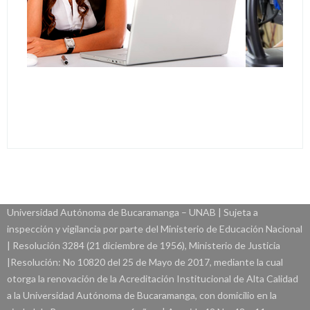
Universidad Autónoma de Bucaramanga – UNAB | Sujeta a
inspección y vigilancia por parte del Ministerio de Educación Nacional
| Resolución 3284 (21 diciembre de 1956), Ministerio de Justicia
|Resolución: No 10820 del 25 de Mayo de 2017, mediante la cual
otorga la renovación de la Acreditación Institucional de Alta Calidad
a la Universidad Autónoma de Bucaramanga, con domicilio en la